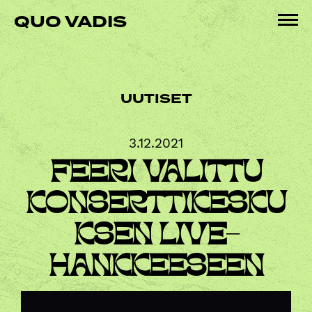
Hyppää
QUO VADIS
sisältöön
Pää
UUTISET
3.12.2021
FEERI VALITTU
KONSERTTIKESKU
KSEN LIVE-
HANKKEESEEN