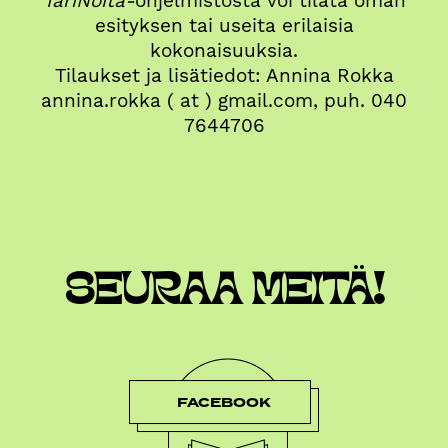
TariNoita-
ohjelmistosta voi tilata oman
esityksen tai useita erilaisia
kokonaisuuksia.
Tilaukset ja lisätiedot: Annina Rokka
annina.rokka ( at ) gmail.com, puh. 040
7644706
SEURAA MEITÄ!
FACEBOOK