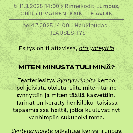
ti 11.3.2025 14:00 › Rinnekodit Lumous,
Oulu ›
ILMAINEN, KAIKILLE AVOIN
pe 4.7.2025 14:00 › Haukipudas ›
TILAUSESITYS
Esitys on tilattavissa,
ota yhteyttä!
MITEN MINUSTA TULI MINÄ?
Teatteriesitys
Syntytarinoita
kertoo
pohjoisista oloista, siitä miten tänne
synnyttiin ja miten täällä kasvettiin.
Tarinat on kerätty henkilökohtaisissa
tapaamisissa heiltä, jotka kuuluvat nyt
vanhimpiin sukupolviimme.
Syntytarinoista
pilkahtaa kansanrunous,