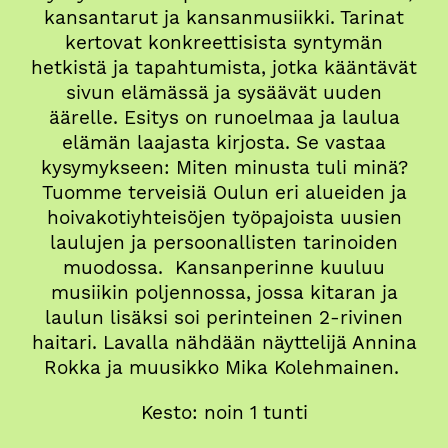
kansantarut ja kansanmusiikki. Tarinat
kertovat konkreettisista syntymän
hetkistä ja tapahtumista, jotka kääntävät
sivun elämässä ja sysäävät uuden
äärelle. Esitys on runoelmaa ja laulua
elämän laajasta kirjosta. Se vastaa
kysymykseen: Miten minusta tuli minä?
Tuomme terveisiä Oulun eri alueiden ja
hoivakotiyhteisöjen työpajoista uusien
laulujen ja persoonallisten tarinoiden
muodossa. Kansanperinne kuuluu
musiikin poljennossa, jossa kitaran ja
laulun lisäksi soi perinteinen 2-rivinen
haitari. Lavalla nähdään näyttelijä Annina
Rokka ja muusikko Mika Kolehmainen.
Kesto: noin 1 tunti