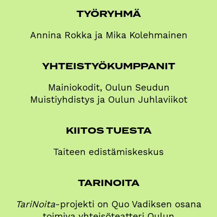
TYÖRYHMÄ
Annina Rokka ja Mika Kolehmainen
YHTEISTYÖKUMPPANIT
Mainiokodit, Oulun Seudun
Muistiyhdistys ja Oulun Juhlaviikot
KIITOS TUESTA
Taiteen edistämiskeskus
TARINOITA
TariNoita
-projekti on Quo Vadiksen osana
toimiva yhteisöteatteri Oulun